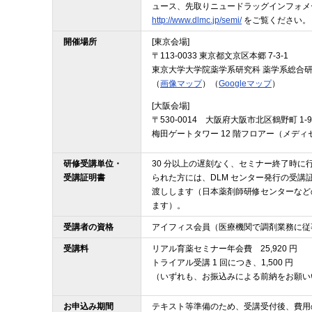
ュース、先取りニュードラッグインフォメ
http://www.dlmc.jp/semi/
をご覧ください。
開催場所
[東京会場]
〒113-0033 東京都文京区本郷 7-3
東京大学大学院薬学系研究科 薬学系総合研究
（
画像マップ
）（
Googleマップ
）
[大阪会場]
〒530-0014 大阪府大阪市北区鶴野町 1-9
梅田ゲートタワー 12 階フロアー（メデ
研修受講単位・
30 分以上の遅刻なく、セミナー終了時
受講証明書
られた方には、DLM センター発行の受講証
渡しします（日本薬剤師研修センターなど
ます）。
受講者の資格
アイフィス会員（医療機関で調剤業務に従
受講料
リアル育薬セミナー年会費 25,920 円
トライアル受講 1 回につき、1,500 円
（いずれも、お振込みによる前納をお願い
お申込み期間
テキスト等準備のため、受講受付後、費用