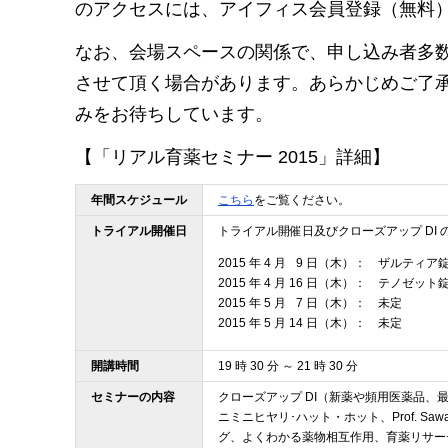
のアクセスには、アイフィス会員登録（無料
なお、会場スペースの関係で、申し込み者多
させて頂く場合があります。あらかじめご了
みをお待ちしています。
【「リアル育薬セミナー 2015」詳細】
年間スケジュール
こちら
をご覧ください。
トライアル開催日
トライアル開催日及びクローズアップ DI 
2015 年 4 月
0
9 日（木）： ザルティア
2015 年 4 月 16 日（木）： テノゼット
2015 年 5 月
0
7 日（木）： 未定
2015 年 5 月 14 日（木）： 未定
開講時間
19 時 30 分 ～ 21 時 30 分
セミナーの内容
クローズアップ DI（新薬や頻用医薬品、
ニミニヒヤリ･ハット・ホット、Prof. S
グ、よくわかる薬物相互作用、育薬リサー