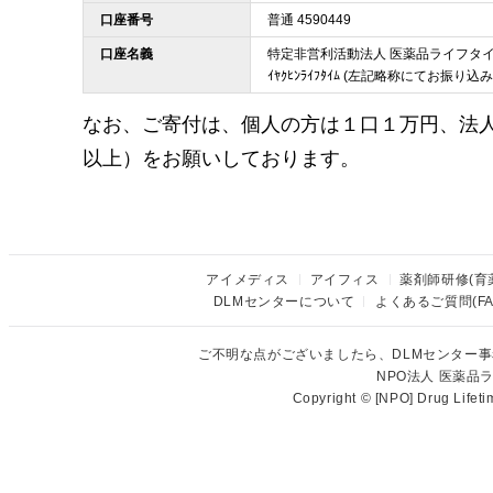
口座番号
普通 4590449
口座名義
特定非営利活動法人 医薬品ライフタ
ｲﾔｸﾋﾝﾗｲﾌﾀｲﾑ (左記略称にてお振り
なお、ご寄付は、個人の方は１口１万円、法
以上）をお願いしております。
アイメディス
アイフィス
薬剤師研修(育
DLMセンターについて
よくあるご質問(FA
ご不明な点がございましたら、DLMセンター
NPO法人 医薬
Copyright © [NPO] Drug Lifet