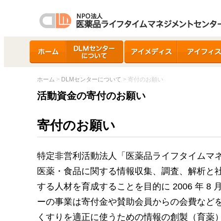
ホーム
DLMセンターについ
アイメディス
アイフィス
て
ホーム
>
DLMセンターについて
> 寄付のお願い
活動資金の寄付のお願い
寄付のお願い
特定非営利活動法人「医薬品ライフタイムマ
医薬・食品に関する情報収集、調査、解析と
する人材を育成することを目的に 2006 年 
ーの事業は寄付金や賛助会員からの会費など
くすりを適正に使うための情報の創製（育薬