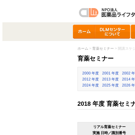
ホーム
DLMセンターについ
ア
て
ホーム
>
育薬セミナー
> 開講スケ
育薬セミナー
2000 年度
2001 年度
2002 
2012 年度
2013 年度
2014 
2024 年度
2025 年度
2026 
2018 年度 育薬セ
リアル育薬セミナー
実施 日時／識別番号