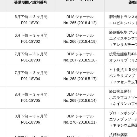
受講期間／識別番号
薬効
6月下旬 ～ 3 ヶ月間
DLM ジャーナル
胆汁酸トランス
P01-18V01
No. 265 (2018.4.12)
エロビキシバット
経皮吸収型 ア
6月下旬 ～ 3 ヶ月間
DLM ジャーナル
エメダスチンフ
P01-18V02
No. 266 (2018.4.19)
（アレサガテープ 4
7月下旬 ～ 3 ヶ月間
DLM ジャーナル
抗悪性腫瘍剤/PA
P01-18V03
No. 267 (2018.5.10)
オラパリブ（リムパー
ヒト化抗 IL-5
7月下旬 ～ 3 ヶ月間
DLM ジャーナル
ベンラリズマブ
P01-18V04
No. 268 (2018.5.17)
（ファセンラ皮下注
経口抗真菌剤
8月下旬 ～ 3 ヶ月間
DLM ジャーナル
ホスラブコナゾー
P01-18V05
No. 269 (2018.6.14)
（ネイリンカプセル
プロトンポンプ
8月下旬 ～ 3 ヶ月間
DLM ジャーナル
エソメプラゾー
P01-18V06
No. 270 (2018.6.21)
（ネキシウム懸濁用
抗精神病薬