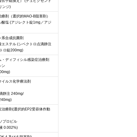
伝子組換え） (デュピクセント
リンジ)
療剤（選択的MAO-B阻害剤）
酸塩 (アジレクト錠1mg／アジ
ン系合成抗菌剤
エステル (シベクトロ点滴静注
トロ錠200mg)
ム・ディフィシル感染症治療剤
シン
0mg)
ウイルス化学療法剤
静注 240mg/
40mg)
治療剤(選択的EP2受容体作動
ソプロピル
0.002%)