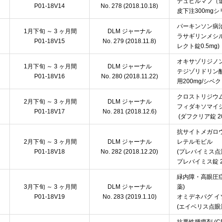
デュピルマブ（遺
P01-18V14
No. 278 (2018.10.18)
皮下注300mgシ
パーキンソン病治
1月下旬 ～ 3 ヶ月間
DLM ジャーナル
ラサギリンメシル
P01-18V15
No. 279 (2018.11.8)
レクト錠0.5mg)
オキサゾリジノ
1月下旬 ～ 3 ヶ月間
DLM ジャーナル
テジゾリドリン酸
P01-18V16
No. 280 (2018.11.22)
用200mg/シベク
クロストリジウ
2月下旬 ～ 3 ヶ月間
DLM ジャーナル
フィダキソマイ
P01-18V17
No. 281 (2018.12.6)
(ダフクリア錠 20
抗サイトメガロ
2月下旬 ～ 3 ヶ月間
DLM ジャーナル
レテルモビル
P01-18V18
No. 282 (2018.12.20)
(プレバイミス点滴
プレバイミス錠 2
緑内障・高眼圧症
3月下旬 ～ 3 ヶ月間
DLM ジャーナル
薬)
P01-18V19
No. 283 (2019.1.10)
オミデネパグ イ
(エイベリス点眼液 