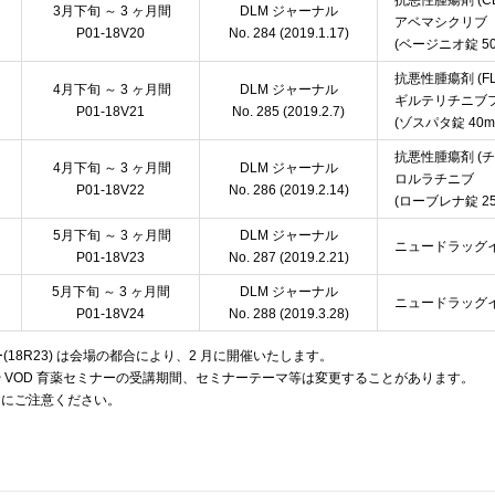
抗悪性腫瘍剤 (CD
3月下旬 ～ 3 ヶ月間
DLM ジャーナル
アベマシクリブ
P01-18V20
No. 284 (2019.1.17)
(ベージニオ錠 50m
抗悪性腫瘍剤 (F
4月下旬 ～ 3 ヶ月間
DLM ジャーナル
ギルテリチニブ
P01-18V21
No. 285 (2019.2.7)
(ゾスパタ錠 40m
抗悪性腫瘍剤 (
4月下旬 ～ 3 ヶ月間
DLM ジャーナル
ロルラチニブ
P01-18V22
No. 286 (2019.2.14)
(ローブレナ錠 25m
5月下旬 ～ 3 ヶ月間
DLM ジャーナル
ニュードラッグイン
P01-18V23
No. 287 (2019.2.21)
5月下旬 ～ 3 ヶ月間
DLM ジャーナル
ニュードラッグイン
P01-18V24
No. 288 (2019.3.28)
ー(18R23) は会場の都合により、2 月に開催いたします。
 VOD 育薬セミナーの受講期間、セミナーテーマ等は変更することがあります。
にご注意ください。