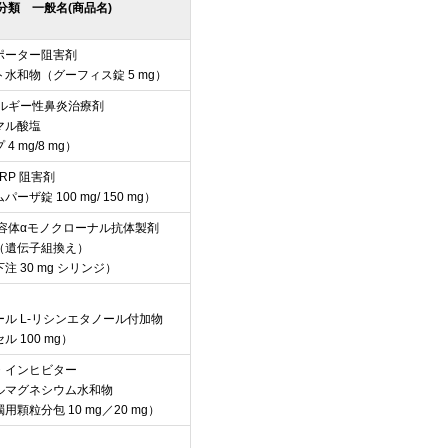
分類 一般名(商品名)
ポーター阻害剤
水和物（グーフィス錠 5 mg）
レルギー性鼻炎治療剤
マル酸塩
 mg/8 mg）
RP 阻害剤
ザ錠 100 mg/ 150 mg）
 受容体αモノクローナル抗体製剤
（遺伝子組換え）
 30 mg シリンジ）
ル L-リシンエタノール付加物
 100 mg）
・インヒビター
ルマグネシウム水和物
顆粒分包 10 mg／20 mg）