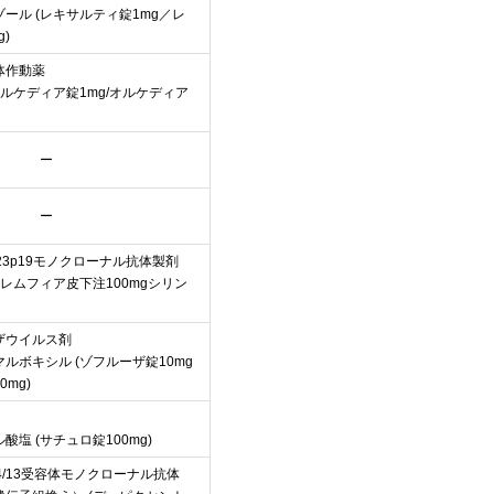
ール (レキサルティ錠1mg／レ
)
体作動薬
オルケディア錠1mg/オルケディア
ー
ー
-23p19モノクローナル抗体製剤
トレムフィア皮下注100mgシリン
ザウイルス剤
ルボキシル (ゾフルーザ錠10mg
mg)
塩 (サチュロ錠100mg)
-4/13受容体モノクローナル抗体