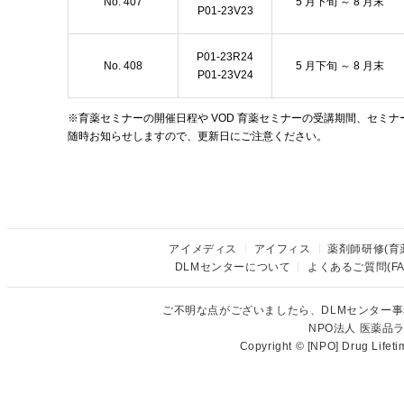
No. 407
5 月下旬 ～ 8 月末
P01-23V23
P01-23R24
No. 408
5 月下旬 ～ 8 月末
P01-23V24
※育薬セミナーの開催日程や VOD 育薬セミナーの受講期間、セミ
随時お知らせしますので、更新日にご注意ください。
アイメディス
アイフィス
薬剤師研修(育
DLMセンターについて
よくあるご質問(FA
ご不明な点がございましたら、DLMセンター
NPO法人 医薬
Copyright © [NPO] Drug Lifet